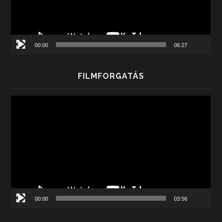
00:00
06:27
FILMFORGATÁS
Videólejátszó
00:00
03:56