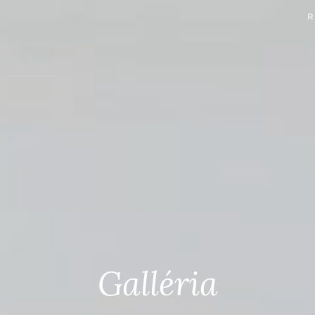
R
Galléria